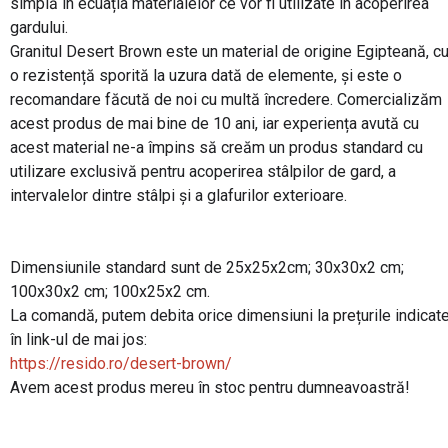
simplă în ecuația materialelor ce vor fi utilizate în acoperirea
gardului.
Granitul Desert Brown este un material de origine Egipteană, c
o rezistență sporită la uzura dată de elemente, și este o
recomandare făcută de noi cu multă încredere. Comercializăm
acest produs de mai bine de 10 ani, iar experiența avută cu
acest material ne-a împins să creăm un produs standard cu
utilizare exclusivă pentru acoperirea stâlpilor de gard, a
intervalelor dintre stâlpi și a glafurilor exterioare.
Dimensiunile standard sunt de 25x25x2cm; 30x30x2 cm;
100x30x2 cm; 100x25x2 cm.
La comandă, putem debita orice dimensiuni la prețurile indicat
în link-ul de mai jos:
https://resido.ro/desert-brown/
Avem acest produs mereu în stoc pentru dumneavoastră!