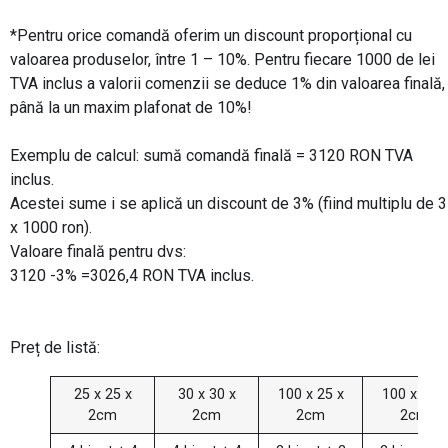
*Pentru orice comandă oferim un discount proporțional cu
valoarea produselor, între 1 – 10%. Pentru fiecare 1000 de lei
TVA inclus a valorii comenzii se deduce 1% din valoarea finală,
până la un maxim plafonat de 10%!
Exemplu de calcul: sumă comandă finală = 3120 RON TVA
inclus.
Acestei sume i se aplică un discount de 3% (fiind multiplu de 3
x 1000 ron).
Valoare finală pentru dvs:
3120 -3% =3026,4 RON TVA inclus.
Preț de listă:
25 x 25 x
30 x 30 x
100 x 25 x
100 x 30 x
2cm
2cm
2cm
2cm