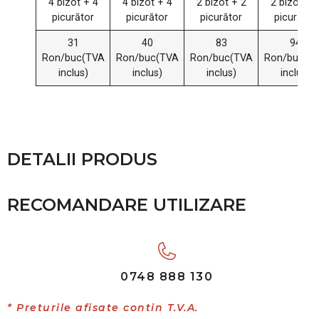
4 bizot + 4
4 bizot + 4
2 bizot + 2
2 bizot + 
picurător
picurător
picurător
picurător
31
40
83
94
Ron/buc(TVA
Ron/buc(TVA
Ron/buc(TVA
Ron/buc(T
inclus)
inclus)
inclus)
inclus)
DETALII PRODUS
RECOMANDARE UTILIZARE
0748 888 130
* Preturile afisate contin T.V.A.