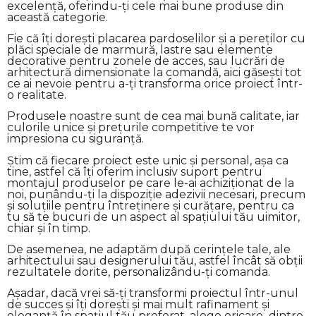
excelență, oferindu-ți cele mai bune produse din
această categorie.
Fie că îți dorești placarea pardoselilor și a pereților cu
plăci speciale de marmură, lastre sau elemente
decorative pentru zonele de acces, sau lucrări de
arhitectură dimensionate la comandă, aici găsești tot
ce ai nevoie pentru a-ți transforma orice proiect într-
o realitate.
Produsele noastre sunt de cea mai bună calitate, iar
culorile unice și prețurile competitive te vor
impresiona cu siguranță.
Știm că fiecare proiect este unic și personal, așa ca
tine, astfel că îți oferim inclusiv suport pentru
montajul produselor pe care le-ai achiziționat de la
noi, punându-ți la dispoziție adezivii necesari, precum
și soluțiile pentru întreținere și curățare, pentru ca
tu să te bucuri de un aspect al spațiului tău uimitor,
chiar și în timp.
De asemenea, ne adaptăm după cerințele tale, ale
arhitectului sau designerului tău, astfel încât să obții
rezultatele dorite, personalizându-ți comanda.
Așadar, dacă vrei să-ți transformi proiectul într-unul
de succes și îți dorești și mai mult rafinament și
eleganță în spațiul tău preferat, alege oricare dintre