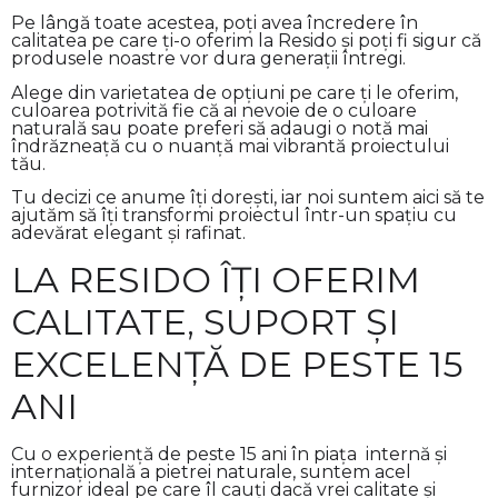
Pe lângă toate acestea, poți avea încredere în
calitatea pe care ți-o oferim la Resido și poți fi sigur că
produsele noastre vor dura generații întregi.
Alege din varietatea de opțiuni pe care ți le oferim,
culoarea potrivită fie că ai nevoie de o culoare
naturală sau poate preferi să adaugi o notă mai
îndrăzneață cu o nuanță mai vibrantă proiectului
tău.
Tu decizi ce anume îți dorești, iar noi suntem aici să te
ajutăm să îți transformi proiectul într-un spațiu cu
adevărat elegant și rafinat.
LA RESIDO ÎȚI OFERIM
CALITATE, SUPORT ȘI
EXCELENȚĂ DE PESTE 15
ANI
Cu o experiență de peste 15 ani în piața internă și
internațională a pietrei naturale, suntem acel
furnizor ideal pe care îl cauți dacă vrei calitate și