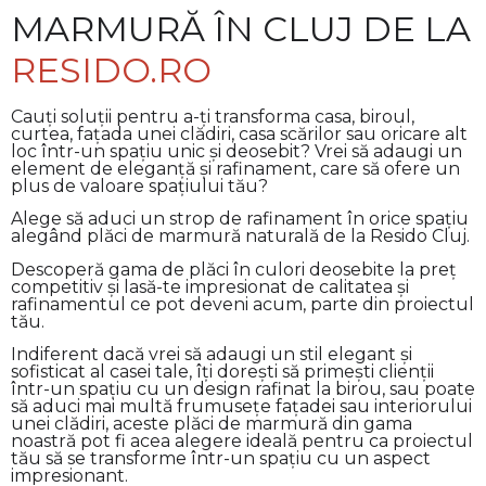
MARMURĂ ÎN CLUJ DE LA
RESIDO.RO
Cauți soluții pentru a-ți transforma casa, biroul,
curtea, fațada unei clădiri, casa scărilor sau oricare alt
loc într-un spațiu unic și deosebit? Vrei să adaugi un
element de eleganță și rafinament, care să ofere un
plus de valoare spațiului tău?
Alege să aduci un strop de rafinament în orice spațiu
alegând plăci de marmură naturală de la Resido Cluj.
Descoperă gama de plăci în culori deosebite la preț
competitiv și lasă-te impresionat de calitatea și
rafinamentul ce pot deveni acum, parte din proiectul
tău.
Indiferent dacă vrei să adaugi un stil elegant și
sofisticat al casei tale, îți dorești să primești clienții
într-un spațiu cu un design rafinat la birou, sau poate
să aduci mai multă frumusețe fațadei sau interiorului
unei clădiri, aceste plăci de marmură din gama
noastră pot fi acea alegere ideală pentru ca proiectul
tău să se transforme într-un spațiu cu un aspect
impresionant.