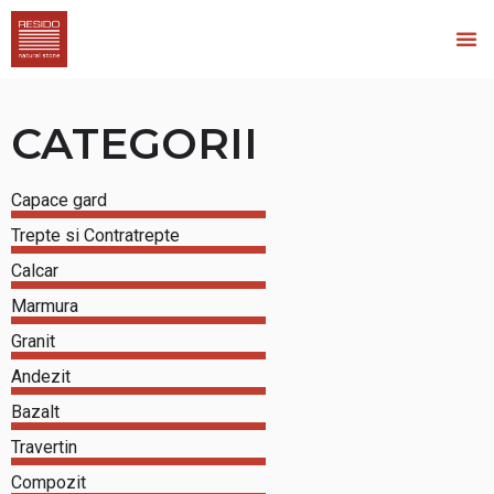
CATEGORII
Capace gard
Trepte si Contratrepte
Calcar
Marmura
Granit
Andezit
Bazalt
Travertin
Compozit