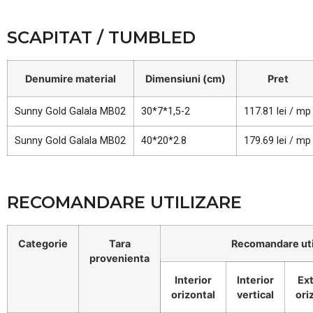
SCAPITAT / TUMBLED
Denumire material
Dimensiuni (cm)
Pret
Sunny Gold Galala MB02
30*7*1,5-2
117.81 lei / mp
Sunny Gold Galala MB02
40*20*2.8
179.69 lei / mp
RECOMANDARE UTILIZARE
Categorie
Tara
Recomandare uti
provenienta
Interior
Interior
Ext
orizontal
vertical
ori