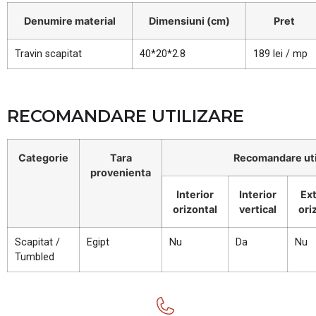
Denumire material
Dimensiuni (cm)
Pret
Travin scapitat
40*20*2.8
189 lei / mp
RECOMANDARE UTILIZARE
Categorie
Tara
Recomandare uti
provenienta
Interior
Interior
Ext
orizontal
vertical
ori
Scapitat /
Egipt
Nu
Da
Nu
Tumbled