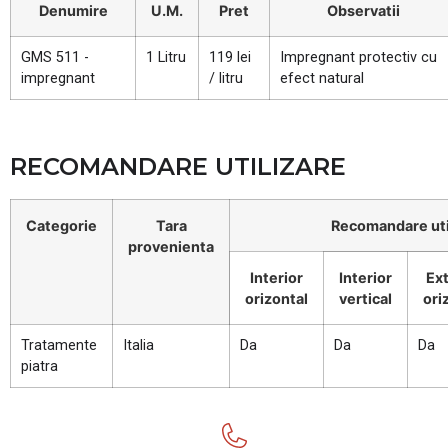
Denumire
U.M.
Pret
Observatii
GMS 511 -
1 Litru
119 lei
Impregnant protectiv cu
impregnant
/ litru
efect natural
RECOMANDARE UTILIZARE
Categorie
Tara
Recomandare uti
provenienta
Interior
Interior
Ext
orizontal
vertical
ori
Tratamente
Italia
Da
Da
Da
piatra