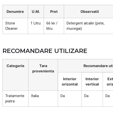
Denumire
U.M.
Pret
Observatii
Stone
1 Litru
66 lei /
Detergent alcalin (pete,
Cleaner
litru
mucegai)
RECOMANDARE UTILIZARE
Categorie
Tara
Recomandare uti
provenienta
Interior
Interior
Ext
orizontal
vertical
ori
Tratamente
Italia
Da
Da
Da
piatra