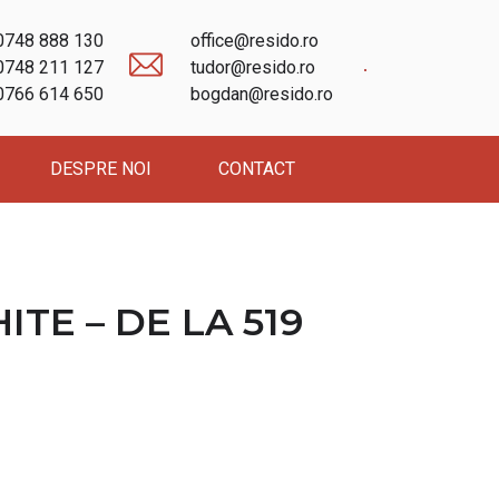
0748 888 130
office@resido.ro
0748 211 127
tudor@resido.ro
0766 614 650
bogdan@resido.ro
DESPRE NOI
CONTACT
TE – DE LA 519