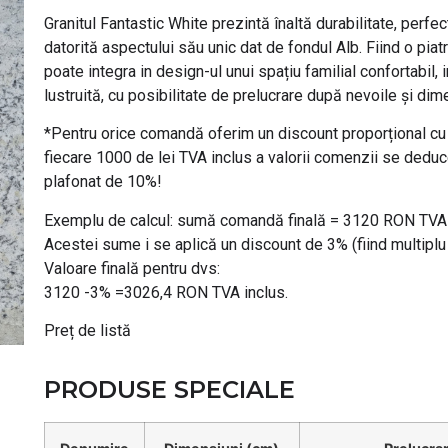
Granitul Fantastic White prezintă înaltă durabilitate, perfe
datorită aspectului său unic dat de fondul Alb. Fiind o piatr
poate integra in design-ul unui spațiu familial confortabil,
lustruită, cu posibilitate de prelucrare după nevoile și d
*Pentru orice comandă oferim un discount proporțional cu 
fiecare 1000 de lei TVA inclus a valorii comenzii se deduc
plafonat de 10%!
Exemplu de calcul: sumă comandă finală = 3120 RON TVA 
Acestei sume i se aplică un discount de 3% (fiind multiplu
Valoare finală pentru dvs:
3120 -3% =3026,4 RON TVA inclus.
Preț de listă
PRODUSE SPECIALE