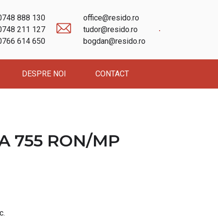
0748 888 130
office@resido.ro
0748 211 127
tudor@resido.ro
0766 614 650
bogdan@resido.ro
DESPRE NOI
CONTACT
A 755 RON/MP
c.