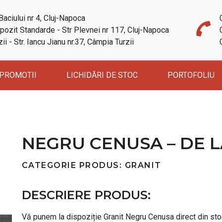
Baciului nr 4, Cluj-Napoca
ozit Standarde - Str Plevnei nr 117, Cluj-Napoca
i - Str. Iancu Jianu nr.37, Câmpia Turzii
PROMOTII
LICHIDĂRI DE STOC
PORTOFOLIU
NEGRU CENUSA – DE L
CATEGORIE PRODUS: GRANIT
DESCRIERE PRODUS:
Vă punem la dispoziție Granit Negru Cenusa direct din sto