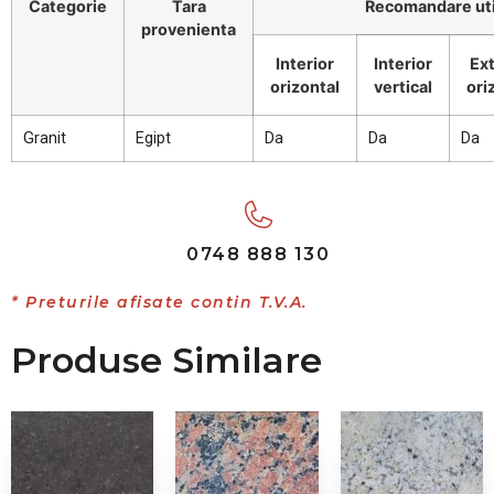
Categorie
Tara
Recomandare uti
provenienta
Interior
Interior
Ext
orizontal
vertical
ori
Granit
Egipt
Da
Da
Da
0748 888 130
* Preturile afisate contin T.V.A.
Produse Similare