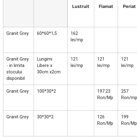
Lustruit
Fiamat
Periat
Granit Grey
60*60*1,5
162
lei/mp
Granit Grey
Lungimi
121
121
121
- in limita
Libere x
lei/mp
lei/mp
lei/mp
stocului
30cm x2cm
disponibil
Granit Grey
100*30*2
197.23
257
Ron/Mp
Ron/m
Granit Grey
30*30*2
126
199
Ron/Mp
Ron/Mp